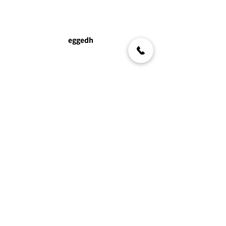
eggedh
Info_Education@Egged.co.il
* 6414
eggedh
האתר נבנה ע״י:
ABCreative
הצהרת נגישות
|
מדיניות פרטיות
|
מדיניות פריטת -
מועמדים לעבודה
|
תנאי שימוש